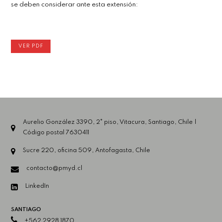
se deben considerar ante esta extensión:
VER PDF
Aurelio González 3390, 2° piso, Vitacura, Santiago, Chile |
Código postal 7630411
Sucre 220, oficina 509, Antofagasta, Chile
contacto@pmyd.cl
LinkedIn
SANTIAGO
+562 2928 1870