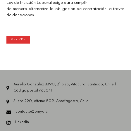
Ley de Inclusión Laboral exige para cumplir
de manera alternativa la obligación de contratación, a través
de donaciones.
VER PDF
Aurelio González 3390, 2° piso, Vitacura, Santiago, Chile |
Código postal 7630411
Sucre 220, oficina 509, Antofagasta, Chile
contacto@pmyd.cl
LinkedIn