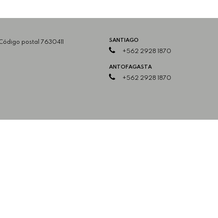
SANTIAGO
 Código postal 7630411
+562 2928 1870
ANTOFAGASTA
+562 2928 1870