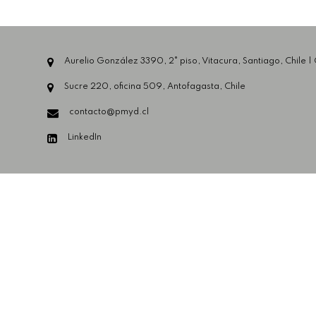
Aurelio González 3390, 2° piso, Vitacura, Santiago, Chile |
Sucre 220, oficina 509, Antofagasta, Chile
contacto@pmyd.cl
LinkedIn