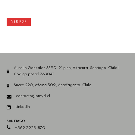
VER PDF
Aurelio González 3390, 2° piso, Vitacura, Santiago, Chile |
Código postal 7630411
Sucre 220, oficina 509, Antofagasta, Chile
contacto@pmyd.cl
LinkedIn
SANTIAGO
+562 2928 1870