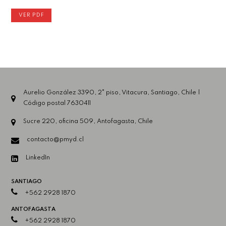
VER PDF
Aurelio González 3390, 2° piso, Vitacura, Santiago, Chile |
Código postal 7630411
Sucre 220, oficina 509, Antofagasta, Chile
contacto@pmyd.cl
LinkedIn
SANTIAGO
+562 2928 1870
ANTOFAGASTA
+562 2928 1870