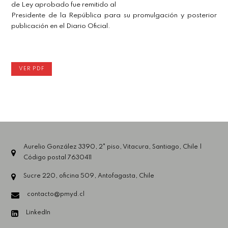
de Ley aprobado fue remitido al
Presidente de la República para su promulgación y posterior
publicación en el Diario Oficial.
VER PDF
Aurelio González 3390, 2° piso, Vitacura, Santiago, Chile |
Código postal 7630411
Sucre 220, oficina 509, Antofagasta, Chile
contacto@pmyd.cl
LinkedIn