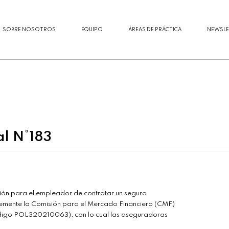
SOBRE NOSOTROS
EQUIPO
ÁREAS DE PRÁCTICA
NEWSLE
al N°183
ción para el empleador de contratar un seguro
ntemente la Comisión para el Mercado Financiero (CMF)
código POL320210063), con lo cual las aseguradoras