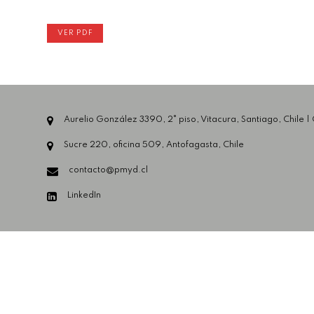
VER PDF
Aurelio González 3390, 2° piso, Vitacura, Santiago, Chile |
Sucre 220, oficina 509, Antofagasta, Chile
contacto@pmyd.cl
LinkedIn