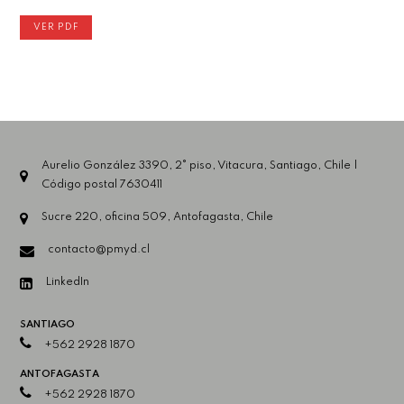
VER PDF
Aurelio González 3390, 2° piso, Vitacura, Santiago, Chile |
Código postal 7630411
Sucre 220, oficina 509, Antofagasta, Chile
contacto@pmyd.cl
LinkedIn
SANTIAGO
+562 2928 1870
ANTOFAGASTA
+562 2928 1870