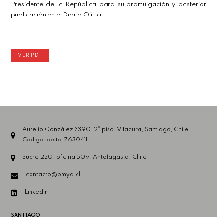
Presidente de la República para su promulgación y posterior
publicación en el Diario Oficial.
VER PDF
Aurelio González 3390, 2° piso, Vitacura, Santiago, Chile |
Código postal 7630411
Sucre 220, oficina 509, Antofagasta, Chile
contacto@pmyd.cl
LinkedIn
SANTIAGO