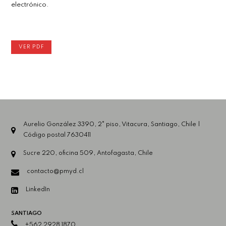
electrónico.
VER PDF
Aurelio González 3390, 2° piso, Vitacura, Santiago, Chile |
Código postal 7630411
Sucre 220, oficina 509, Antofagasta, Chile
contacto@pmyd.cl
LinkedIn
SANTIAGO
+562 2928 1870