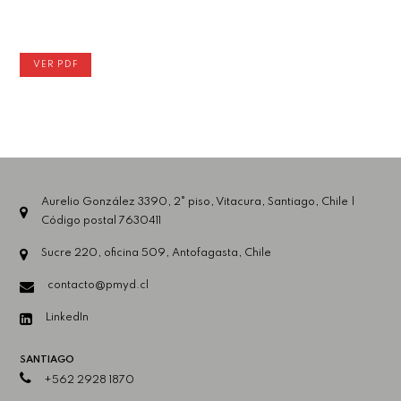
VER PDF
Aurelio González 3390, 2° piso, Vitacura, Santiago, Chile |
Código postal 7630411
Sucre 220, oficina 509, Antofagasta, Chile
contacto@pmyd.cl
LinkedIn
SANTIAGO
+562 2928 1870