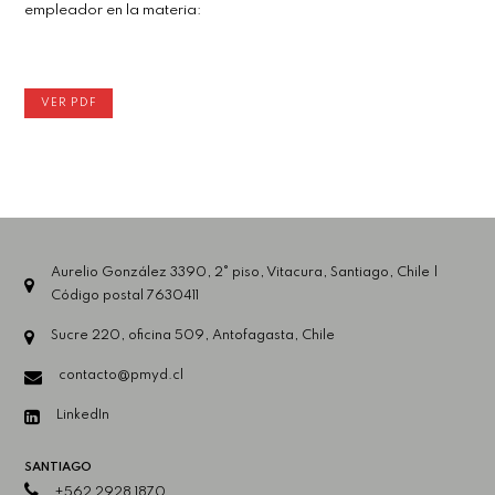
empleador en la materia:
VER PDF
Aurelio González 3390, 2° piso, Vitacura, Santiago, Chile |
Código postal 7630411
Sucre 220, oficina 509, Antofagasta, Chile
contacto@pmyd.cl
LinkedIn
SANTIAGO
+562 2928 1870