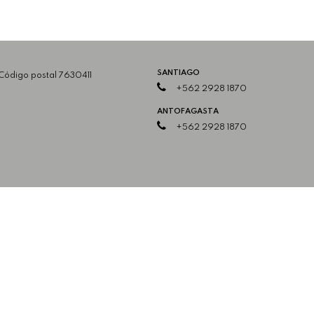
SANTIAGO
 Código postal 7630411
+562 2928 1870
ANTOFAGASTA
+562 2928 1870