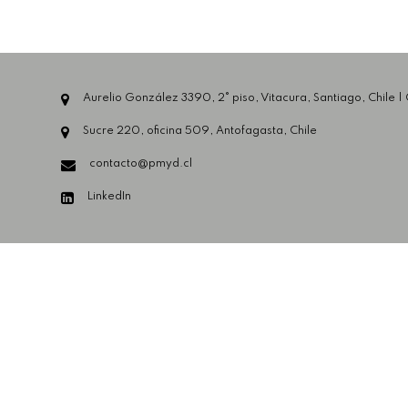
Aurelio González 3390, 2° piso, Vitacura, Santiago, Chile |
Sucre 220, oficina 509, Antofagasta, Chile
contacto@pmyd.cl
LinkedIn