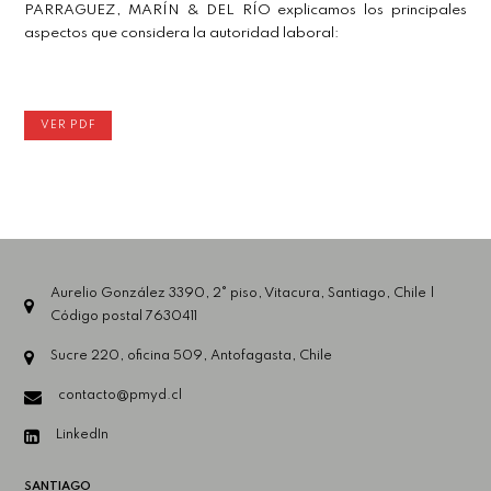
PARRAGUEZ, MARÍN & DEL RÍO explicamos los principales
aspectos que considera la autoridad laboral:
VER PDF
Aurelio González 3390, 2° piso, Vitacura, Santiago, Chile |
Código postal 7630411
Sucre 220, oficina 509, Antofagasta, Chile
contacto@pmyd.cl
LinkedIn
SANTIAGO