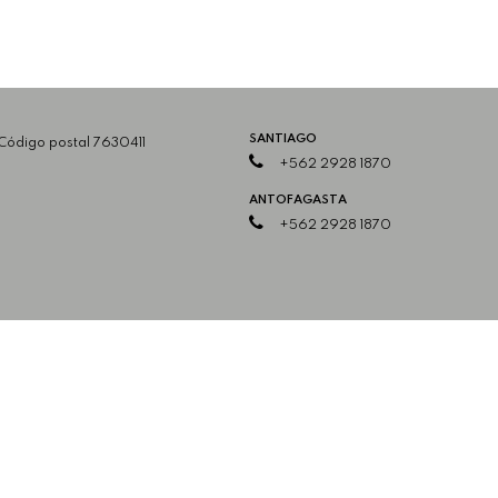
SANTIAGO
 Código postal 7630411
+562 2928 1870
ANTOFAGASTA
+562 2928 1870