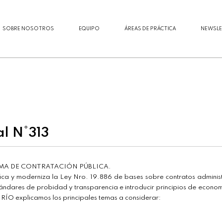
SOBRE NOSOTROS
EQUIPO
ÁREAS DE PRÁCTICA
NEWSLE
al N°313
EMA DE CONTRATACIÓN PÚBLICA.
fica y moderniza la Ley Nro. 19.886 de bases sobre contratos administra
ándares de probidad y transparencia e introducir principios de economí
O explicamos los principales temas a considerar: