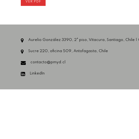
VER PDF
Aurelio González 3390, 2° piso, Vitacura, Santiago, Chile |
Sucre 220, oficina 509, Antofagasta, Chile
contacto@pmyd.cl
LinkedIn