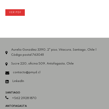
VER PDF
Aurelio González 3390, 2° piso, Vitacura, Santiago, Chile |
Código postal 7630411
Sucre 220, oficina 509, Antofagasta, Chile
contacto@pmyd.cl
LinkedIn
SANTIAGO
+562 2928 1870
ANTOFAGASTA