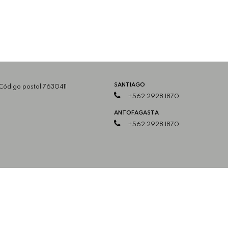
SANTIAGO
 Código postal 7630411
+562 2928 1870
ANTOFAGASTA
+562 2928 1870