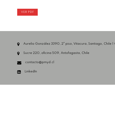
VER PDF
Aurelio González 3390, 2° piso, Vitacura, Santiago, Chile |
Sucre 220, oficina 509, Antofagasta, Chile
contacto@pmyd.cl
LinkedIn