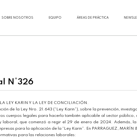
SOBRE NOSOTROS
EQUIPO
ÁREAS DE PRÁCTICA
NEWSLE
al N°326
 LEY KARIN Y LA LEY DE CONCILIACIÓN.
ción de la Ley Nro. 21.643 (“Ley Karin”), sobre la prevención, investiga
os cuerpos legales para hacerlo también aplicable al sector público, 
ar y laboral, que comenzó a regir el 29 de enero de 2024. Además, la
empresas para la aplicación de la “Ley Karin”. En PARRAGUEZ, MARÍN 
rmativas para las relaciones laborales: