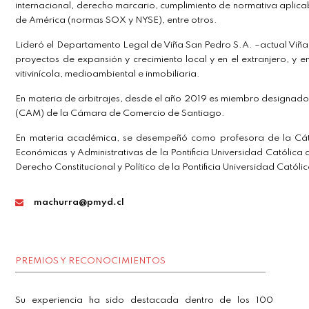
internacional, derecho marcario, cumplimiento de normativa aplicab
de América (normas SOX y NYSE), entre otros.
Lideró el Departamento Legal de Viña San Pedro S.A. –actual Viñ
proyectos de expansión y crecimiento local y en el extranjero, y e
vitivinícola, medioambiental e inmobiliaria.
En materia de arbitrajes, desde el año 2019 es miembro designado 
(CAM) de la Cámara de Comercio de Santiago.
En materia académica, se desempeñó como profesora de la Cát
Económicas y Administrativas de la Pontificia Universidad Católica
Derecho Constitucional y Político de la Pontificia Universidad Catól
machurra@pmyd.cl
PREMIOS Y RECONOCIMIENTOS
Su experiencia ha sido destacada dentro de los 100