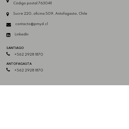
Código postal 7630411
Sucre 220, oficina 509, Antofagasta, Chile
contacto@pmyd.cl
LinkedIn
SANTIAGO
+562 2928 1870
ANTOFAGASTA
+562 2928 1870