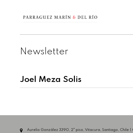
Newsletter
Joel Meza Solis
Aurelio González 3390, 2° piso, Vitacura, Santiago, Chile |