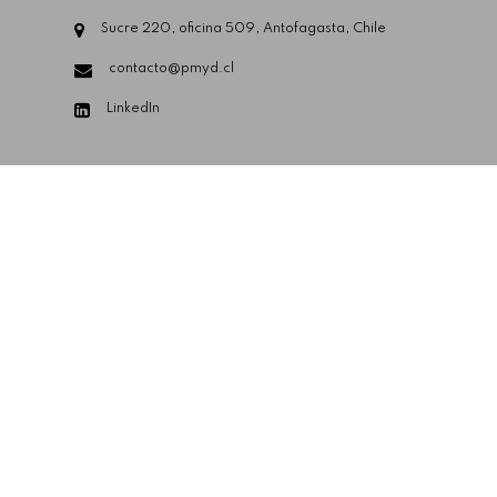
Sucre 220, oficina 509, Antofagasta, Chile
contacto@pmyd.cl
LinkedIn