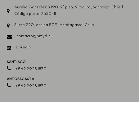
Aurelio González 3390, 2° piso, Vitacura, Santiago, Chile |
Código postal 7630411
Sucre 220, oficina 509, Antofagasta, Chile
contacto@pmyd.cl
LinkedIn
SANTIAGO
+562 2928 1870
ANTOFAGASTA
+562 2928 1870