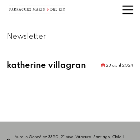
Newsletter
katherine villagran
23 abril 2024
Aurelio González 3390, 2° piso, Vitacura, Santiago, Chile |