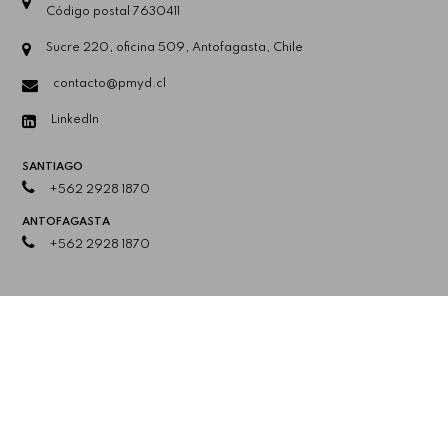
Código postal 7630411
Sucre 220, oficina 509, Antofagasta, Chile
contacto@pmyd.cl
LinkedIn
SANTIAGO
+562 2928 1870
ANTOFAGASTA
+562 2928 1870