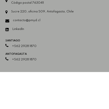
Código postal 7630411
Sucre 220, oficina 509, Antofagasta, Chile
contacto@pmyd.cl
LinkedIn
SANTIAGO
+562 2928 1870
ANTOFAGASTA
+562 2928 1870